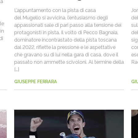
la
L’appuntamento con la pista di casa
Jor
del Mugello si avvicina, l’entusiasmo degli
del
le
appassionati sale di pari passo alla tensione dei
su
in
protagonisti in pista. Il volto di Pecco Bagnaia,
de
di
dominatore incontrastato della pista toscana
sig
dal 2022, riflette la pressione e le aspettative
co
che gravano su di lui nella gara di casa, dove il
ese
passato non ammette scivoloni. Al termine della
Rac
[…]
GIUSEPPE FERRARA
GI