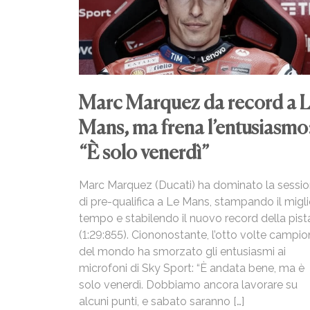
Marc Marquez da record a 
Mans, ma frena l’entusiasmo
“È solo venerdì”
Marc Marquez (Ducati) ha dominato la sessi
di pre-qualifica a Le Mans, stampando il migli
tempo e stabilendo il nuovo record della pist
(1:29:855). Ciononostante, l’otto volte campi
del mondo ha smorzato gli entusiasmi ai
microfoni di Sky Sport: “È andata bene, ma è
solo venerdì. Dobbiamo ancora lavorare su
alcuni punti, e sabato saranno […]