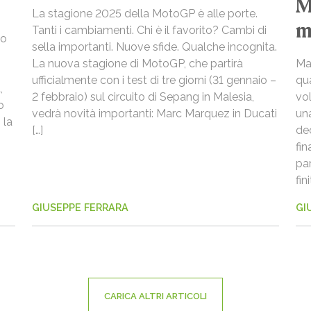
M
La stagione 2025 della MotoGP è alle porte.
m
Tanti i cambiamenti. Chi è il favorito? Cambi di
no
sella importanti. Nuove sfide. Qualche incognita.
La nuova stagione di MotoGP, che partirà
Mar
ufficialmente con i test di tre giorni (31 gennaio –
qu
,
2 febbraio) sul circuito di Sepang in Malesia,
vo
o
vedrà novità importanti: Marc Marquez in Ducati
un
 la
[…]
dec
fi
pa
fin
GIUSEPPE FERRARA
GI
CARICA ALTRI ARTICOLI