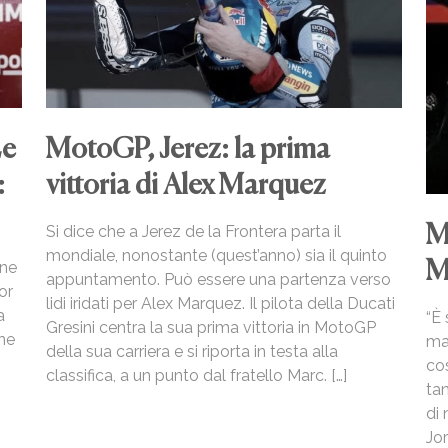
Le
MotoGP, Jerez: la prima
:
vittoria di Alex Marquez
M
Si dice che a Jerez de la Frontera parta il
mondiale, nonostante (quest’anno) sia il quinto
M
one
appuntamento. Può essere una partenza verso
or
lidi iridati per Alex Marquez. Il pilota della Ducati
a
“È 
Gresini centra la sua prima vittoria in MotoGP
one
ma
della sua carriera e si riporta in testa alla
co
classifica, a un punto dal fratello Marc. […]
ta
di 
Jo