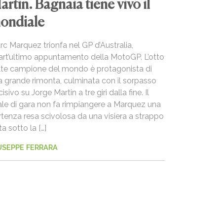
artin. Bagnaia tiene vivo il
ondiale
c Marquez trionfa nel GP d’Australia,
art’ultimo appuntamento della MotoGP. L’otto
lte campione del mondo è protagonista di
a grande rimonta, culminata con il sorpasso
isivo su Jorge Martin a tre giri dalla fine. Il
nale di gara non fa rimpiangere a Marquez una
rtenza resa scivolosa da una visiera a strappo
ita sotto la […]
USEPPE FERRARA