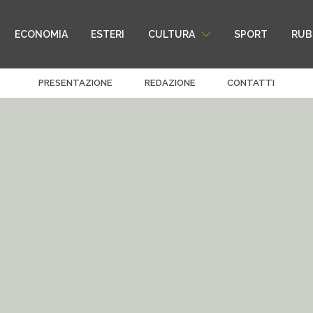
ECONOMIA
ESTERI
CULTURA
SPORT
RUB
PRESENTAZIONE
REDAZIONE
CONTATTI
sciate
ema e TV
oto Browniano
Roma e Vaticano
Teatro
Food Fellas
Arte
Icons
Colpevoli