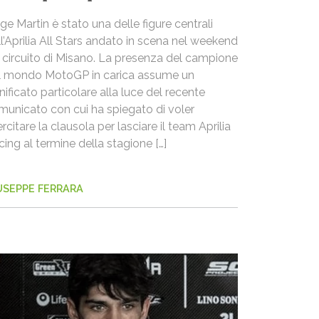
ge Martin è stato una delle figure centrali
l’Aprilia All Stars andato in scena nel weekend
l circuito di Misano. La presenza del campione
l mondo MotoGP in carica assume un
nificato particolare alla luce del recente
municato con cui ha spiegato di voler
rcitare la clausola per lasciare il team Aprilia
ing al termine della stagione […]
USEPPE FERRARA