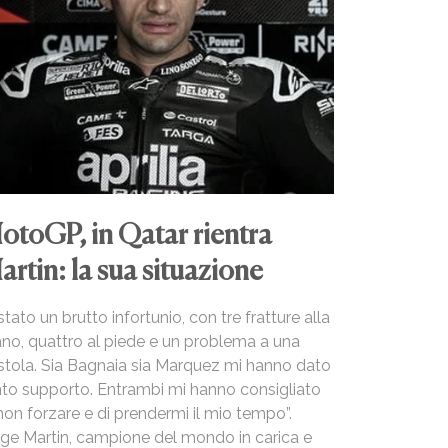
otoGP, in Qatar rientra
artin: la sua situazione
stato un brutto infortunio, con tre fratture alla
no, quattro al piede e un problema a una
stola. Sia Bagnaia sia Marquez mi hanno dato
nto supporto. Entrambi mi hanno consigliato
non forzare e di prendermi il mio tempo”.
rge Martin, campione del mondo in carica e