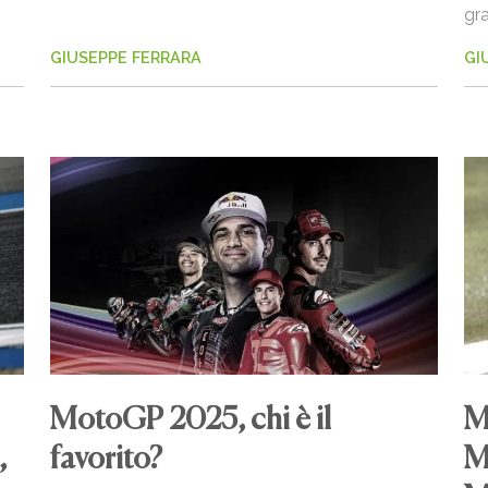
gra
GIUSEPPE FERRARA
GI
MotoGP 2025, chi è il
M
,
favorito?
M