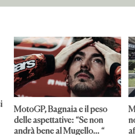
i
MotoGP, Bagnaia e il peso
M
delle aspettative: “Se non
n
andrà bene al Mugello… “
af